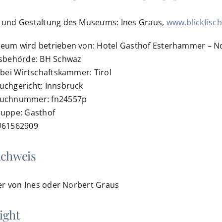
 und Gestaltung des Museums: Ines Graus,
www.blickfisch
eum wird betrieben von: Hotel Gasthof Esterhammer – No
tsbehörde: BH Schwaz
 bei Wirtschaftskammer: Tirol
uchgericht: Innsbruck
uchnummer: fn24557p
ruppe: Gasthof
U61562909
achweis
der von Ines oder Norbert Graus
ight