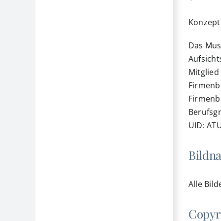
Konzept
Das Mus
Aufsich
Mitglied
Firmenb
Firmenb
Berufsg
UID: AT
Bildn
Alle Bil
Copyr